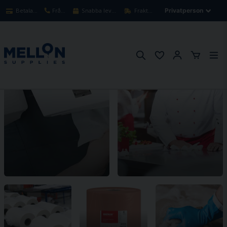
Betala säkert med kort
Frågor? Ring oss!
Snabba leveranser 1-3 arbetsdagar
Fraktfritt över 900kr