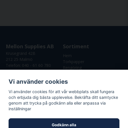
Mellon Supplies AB
Sortiment
Krusegränd 42B
Hem
212 25 Malmö
Torkpapper
Telefon:
040 - 61 60 780
Rengöring
E-Post:
Skyddsutrustning
info@mellonsupplies.se
Vi använder cookies
Org: 559107-5246
Vi använder cookies för att vår webbplats skall fungera
Kundservice
och erbjuda dig bästa upplevelse. Bekräfta ditt samtycke
genom att trycka på godkänn alla eller anpassa via
Köpvilkor
inställningar
Godkänn alla