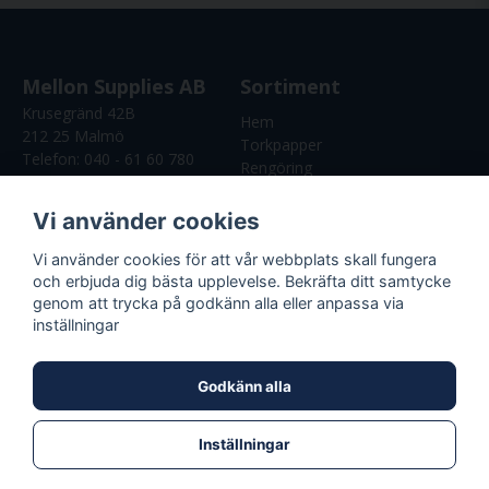
Mellon Supplies AB
Sortiment
Krusegränd 42B
Hem
212 25 Malmö
Torkpapper
Telefon:
040 - 61 60 780
Rengöring
E-Post:
Skyddsutrustning
info@mellonsupplies.se
Vi använder cookies
Org: 559107-5246
Vi använder cookies för att vår webbplats skall fungera
Kundservice
och erbjuda dig bästa upplevelse. Bekräfta ditt samtycke
genom att trycka på godkänn alla eller anpassa via
Köpvilkor
inställningar
Godkänn alla
Inställningar