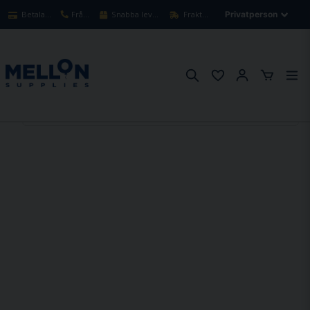
Betala säkert med kort
Frågor? Ring oss!
Snabba leveranser 1-3 arbetsdagar
Fraktfritt över 900kr
Hem
Kök & servering
Livsmedel & dryck
Kaffe, Te, Mjölk, Socker