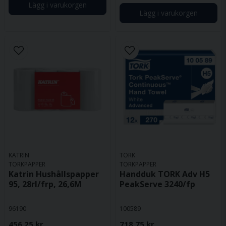
Lägg i varukorgen
Lägg i varukorgen
KATRIN
TORK
TORKPAPPER
TORKPAPPER
Katrin Hushållspapper
Handduk TORK Adv H5
95, 28rl/frp, 26,6M
PeakServe 3240/fp
96190
100589
456,25 kr
718,75 kr