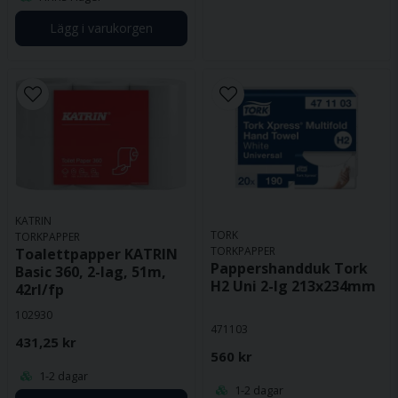
Lägg i varukorgen
KATRIN
TORK
TORKPAPPER
TORKPAPPER
Toalettpapper KATRIN
Pappershandduk Tork
Basic 360, 2-lag, 51m,
H2 Uni 2-lg 213x234mm
42rl/fp
102930
471103
431,25 kr
560 kr
1-2 dagar
1-2 dagar