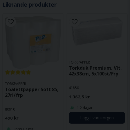
Liknande produkter
TORKPAPPER
Torkduk Premium, Vit,
42x38cm, 5x100st/Frp
TORKPAPPER
41850
Toalettpapper Soft 85,
27rl/frp
1 362,5 kr
1-2 dagar
80910
490 kr
Lägg i varukorgen
Finns i lager