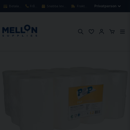
Betala säkert med kort
Frågor? Ring oss!
Snabba leveranser 1-3 arbetsdagar
Fraktfritt över 900kr
Hem
Torkpapper
Hushållspapper Vit Nyfiber 2-lags,70m,12st