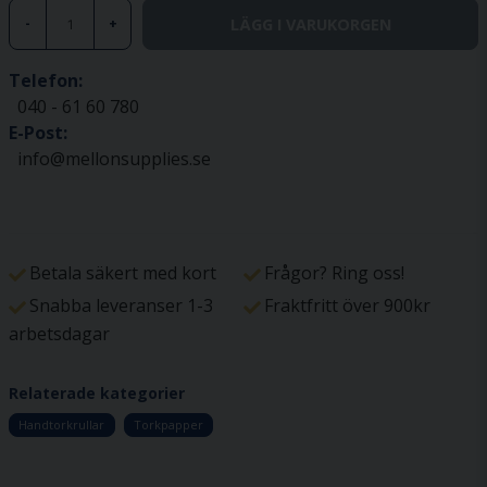
LÄGG I VARUKORGEN
-
+
Telefon:
040 - 61 60 780
E-Post:
info@mellonsupplies.se
Betala säkert med kort
Frågor? Ring oss!
Snabba leveranser 1-3
Fraktfritt över 900kr
arbetsdagar
Relaterade kategorier
Handtorkrullar
Torkpapper