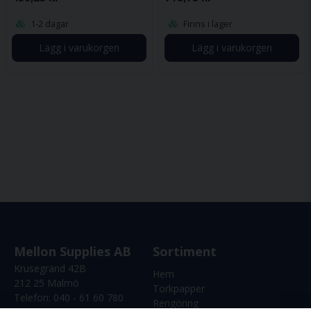
1-2 dagar
Finns i lager
Lägg i varukorgen
Lägg i varukorgen
Mellon Supplies AB
Sortiment
Krusegränd 42B
Hem
212 25 Malmö
Torkpapper
Telefon:
040 - 61 60 780
Rengöring