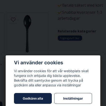
Betala säkert med kort
Snabba leveranser 1-3
arbetsdagar
Relaterade kategorier
Engångstallrikar
ABENA
Vi använder cookies
AY
FOODSERVICE & TAKE AWAY
Sked Abena
Vi använder cookies för att vår webbplats skall
Flergångs PP Grå
fungera och erbjuda dig bästa upplevelse.
17,8cm, 1000st
Bekräfta ditt samtycke genom att trycka på
godkänn alla eller anpassa via inställningar
1999906620
1 062,5 kr
1-2 dagar
Godkänn alla
Inställningar