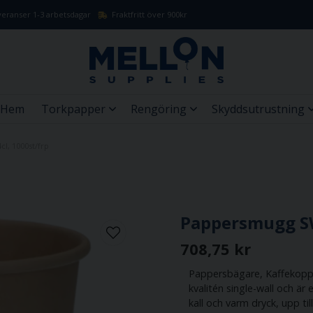
eranser 1-3 arbetsdagar
Fraktfritt över 900kr
Hem
Torkpapper
Rengöring
Skyddsutrustning
l, 1000st/frp
Pappersmugg SW
708,75 kr
Pappersbägare, Kaffekopp
kvalitén single-wall och ä
kall och varm dryck, upp ti