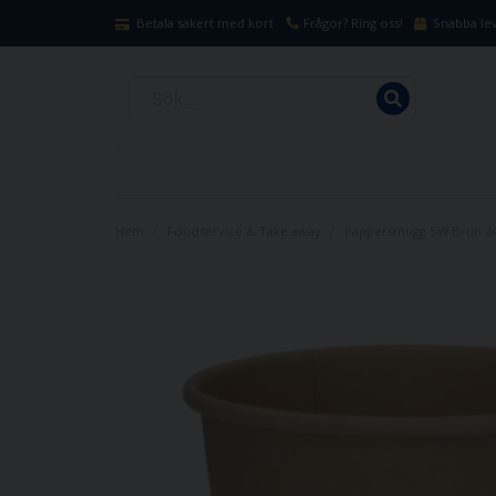
Betala säkert med kort
Frågor? Ring oss!
Snabba lev
Hem
Foodservice & Take away
Pappersmugg SW Brun 24c