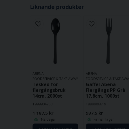
Liknande produkter
ABENA
ABENA
FOODSERVICE & TAKE AWAY
FOODSERVICE & TAKE AW
Tesked för
Gaffel Abena
flergångsbruk
Flergångs PP Grå
14cm, 2000st
17,8cm, 1000st
1999904753
1999906619
1 187,5 kr
937,5 kr
1-2 dagar
Finns i lager