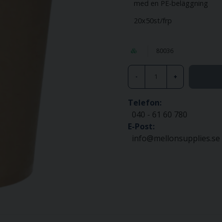
med en PE-beläggning
20x50st/frp
80036
-
+
Telefon:
040 - 61 60 780
E-Post:
info@mellonsupplies.se