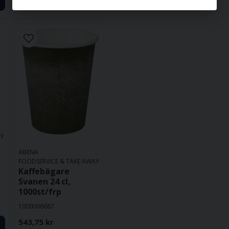
AY
ABENA
FOODSERVICE & TAKE AWAY
Kaffebägare
Svanen 24 cl,
1000st/frp
1000006687
543,75 kr