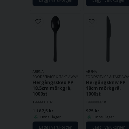
Lägg i varukorgen
Lägg i varukorgen
ABENA
ABENA
FOODSERVICE & TAKE AWAY
FOODSERVICE & TAKE AW
Flergångssked PP
Flergångskniv PP
18,5cm mörkgrå,
18cm mörkgrå,
1000st
1000st
1999903102
1999906618
1 187,5 kr
975 kr
Finns i lager
Finns i lager
Lägg i varukorgen
Lägg i varukorgen