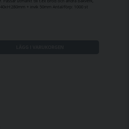
. Passar utmärkt till t.ex bröd och andra bakverk,
140xH:280mm + invik 50mm Antal/förp: 1000 st
LÄGG I VARUKORGEN