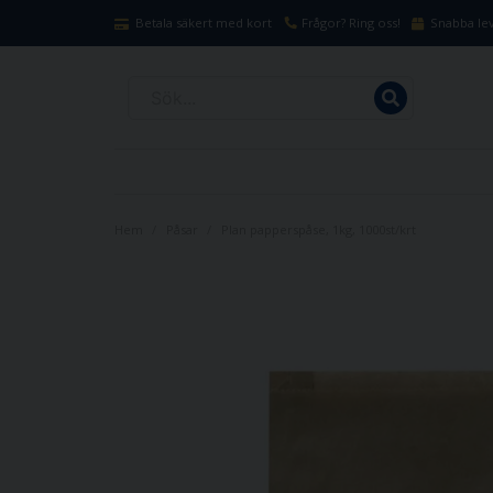
Betala säkert med kort
Frågor? Ring oss!
Snabba lev
Hem
Påsar
Plan papperspåse, 1kg, 1000st/krt