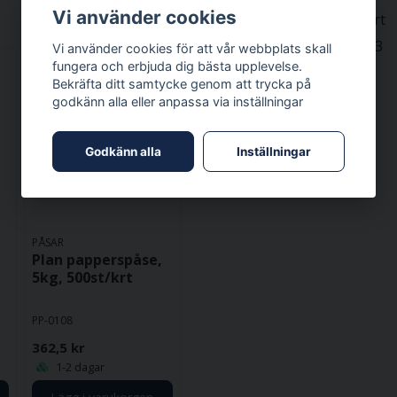
Vi använder cookies
Betala säkert med kort
Snabba leveranser 1-3
Vi använder cookies för att vår webbplats skall
fungera och erbjuda dig bästa upplevelse.
arbetsdagar
Bekräfta ditt samtycke genom att trycka på
godkänn alla eller anpassa via inställningar
Relaterade kategorier
Plana påsar
Godkänn alla
Inställningar
PÅSAR
Plan papperspåse,
5kg, 500st/krt
PP-0108
362,5 kr
1-2 dagar