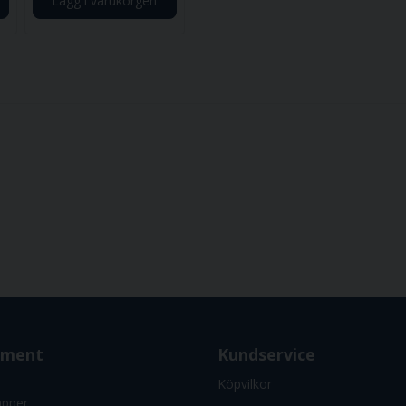
Lägg i varukorgen
iment
Kundservice
Köpvilkor
apper