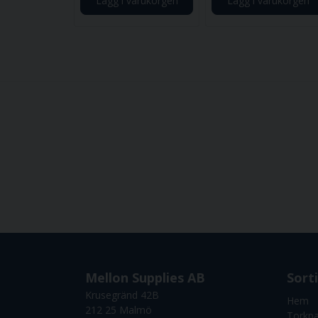
Lägg i varukorgen
Lägg i varukorgen
Mellon Supplies AB
Sort
Krusegränd 42B
Hem
212 25 Malmö
Torkp