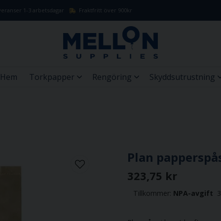
eranser 1-3 arbetsdagar
Fraktfritt över 900kr
Hem
Torkpapper
Rengöring
Skyddsutrustning
Plan papperspås
323,75 kr
Tillkommer:
NPA-avgift
3