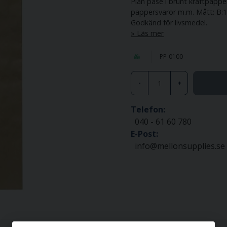
Plan påse i brunt kraftpapper
pappersvaror m.m. Mått: B:
Godkänd för livsmedel.
Läs mer
PP-0100
-
+
Telefon:
040 - 61 60 780
E-Post:
info@mellonsupplies.se