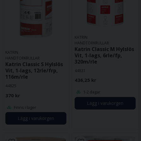
KATRIN
HANDTORKRULLAR
Katrin Classic M Hylslös
KATRIN
Vit, 1-lags, 6rle/fp,
HANDTORKRULLAR
320m/rle
Katrin Classic S Hylslös
Vit, 1-lags, 12rle/frp,
44831
116m/rle
436,25 kr
44825
1-2 dagar
370 kr
Lägg i varukorgen
Finns i lager
Lägg i varukorgen