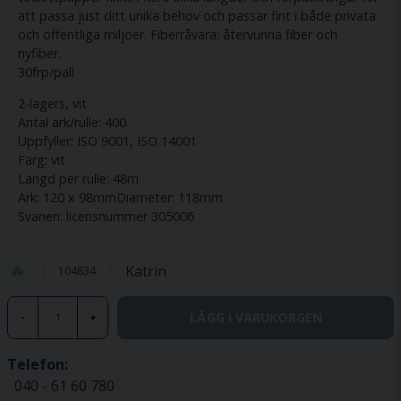
att passa just ditt unika behov och passar fint i både privata
och offentliga miljöer. Fiberråvara: återvunna fiber och
nyfiber.
30frp/pall
2-lagers, vit
Antal ark/rulle: 400
Uppfyller: ISO 9001, ISO 14001
Färg: vit
Längd per rulle: 48m
Ark: 120 x 98mmDiameter: 118mm
Svanen: licensnummer 305006
Katrin
104834
LÄGG I VARUKORGEN
-
+
Telefon:
040 - 61 60 780