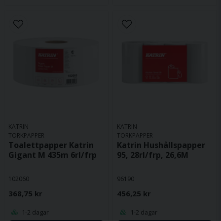
KATRIN
KATRIN
TORKPAPPER
TORKPAPPER
Toalettpapper Katrin
Katrin Hushållspapper
Gigant M 435m 6rl/frp
95, 28rl/frp, 26,6M
102060
96190
368,75 kr
456,25 kr
1-2 dagar
1-2 dagar