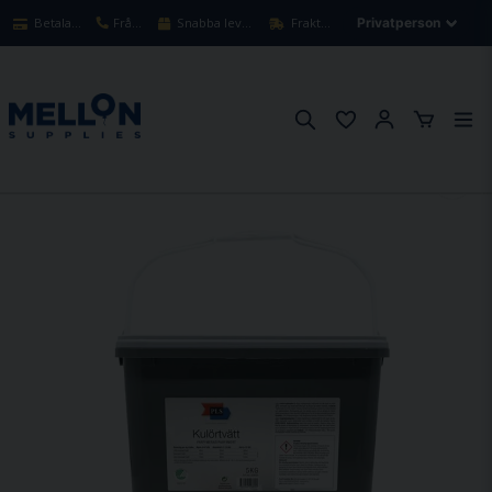
Betala säkert med kort
Frågor? Ring oss!
Snabba leveranser 1-3 arbetsdagar
Fraktfritt över 900kr
Hem
Tvättmedel PLS, Kulörtvätt 5kg