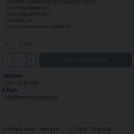
Innehåller ej blekmedel eller zeoliterpH-värde:
Ca 10 i brukslösning
Lukt: svag parfymdoft
Utseende: vit
Svanen: licensnummer 50060145
211618
LÄGG I VARUKORGEN
-
+
Telefon:
040 - 61 60 780
E-Post:
info@mellonsupplies.se
Betala säkert med kort
Frågor? Ring oss!