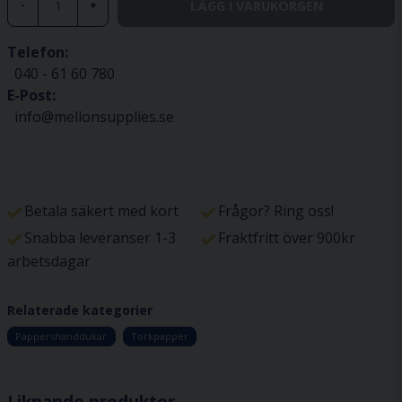
LÄGG I VARUKORGEN
-
+
Telefon:
040 - 61 60 780
E-Post:
info@mellonsupplies.se
Betala säkert med kort
Frågor? Ring oss!
Snabba leveranser 1-3
Fraktfritt över 900kr
arbetsdagar
Relaterade kategorier
Pappershanddukar
Torkpapper
Liknande produkter