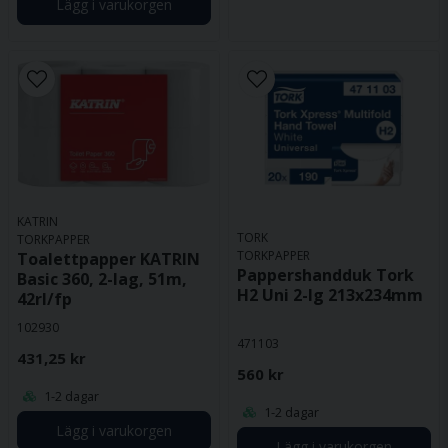
Lägg i varukorgen
KATRIN
TORK
TORKPAPPER
TORKPAPPER
Toalettpapper KATRIN
Pappershandduk Tork
Basic 360, 2-lag, 51m,
H2 Uni 2-lg 213x234mm
42rl/fp
102930
471103
431,25 kr
560 kr
1-2 dagar
1-2 dagar
Lägg i varukorgen
Lägg i varukorgen