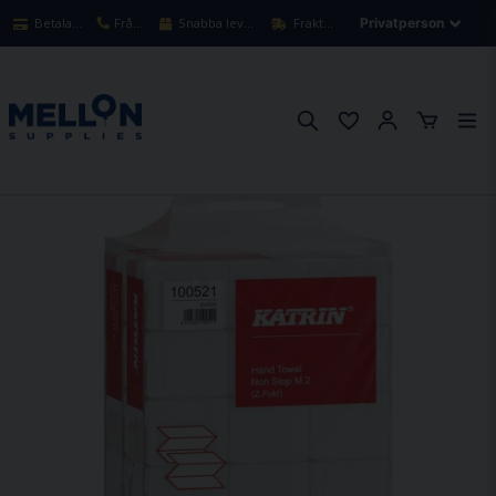
Betala säkert med kort
Frågor? Ring oss!
Snabba leveranser 1-3 arbetsdagar
Fraktfritt över 900kr
Hem
Torkpapper
Pappershanddukar
Katrin Plus Non Stop Z-vikt, M2 3000st/fp