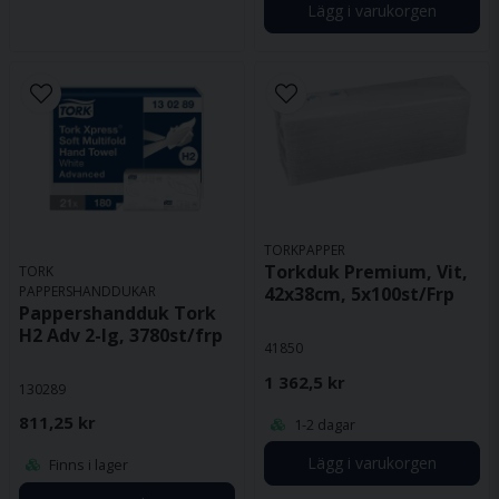
Lägg i varukorgen
TORKPAPPER
Torkduk Premium, Vit,
TORK
PAPPERSHANDDUKAR
42x38cm, 5x100st/Frp
Pappershandduk Tork
H2 Adv 2-lg, 3780st/frp
41850
1 362,5 kr
130289
811,25 kr
1-2 dagar
Lägg i varukorgen
Finns i lager