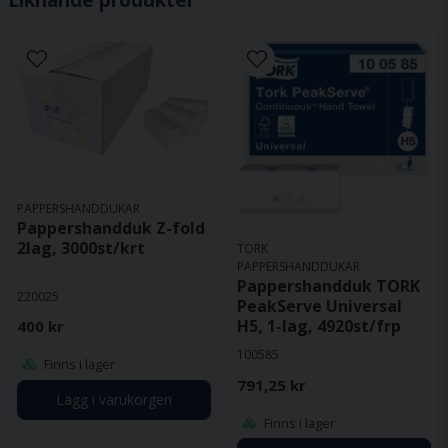
PAPPERSHANDDUKAR
Pappershandduk Z-fold
2lag, 3000st/krt
TORK
PAPPERSHANDDUKAR
Pappershandduk TORK
220025
PeakServe Universal
H5, 1-lag, 4920st/frp
400 kr
100585
Finns i lager
791,25 kr
Lägg i varukorgen
Finns i lager